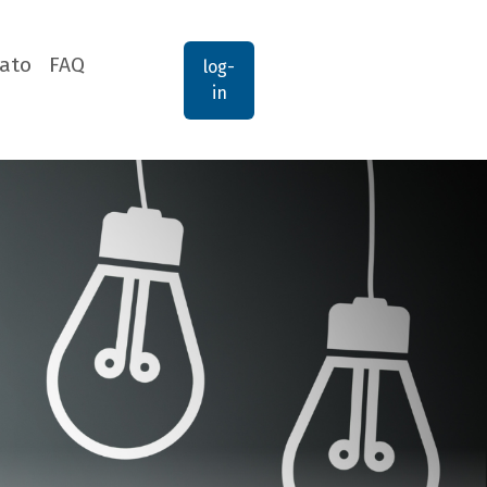
ato
FAQ
log-
in