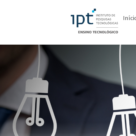
">
Iníci